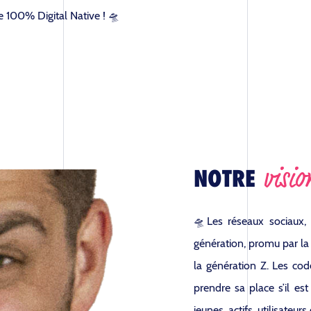
ce 100% Digital Native ! 🛸
visio
NOTRE
🛸
Les réseaux sociaux, 
génération, promu par la
la génération Z. Les cod
prendre sa place s’il es
jeunes, actifs, utilisateur