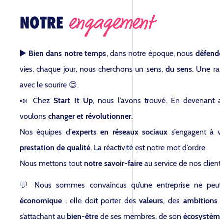
engagement
NOTRE
▶️ Bien dans notre temps
, dans notre époque, nous
défend
vies, chaque jour, nous cherchons un sens,
du sens
. Une r
avec le sourire 😊.
📣 Chez
Start It Up
, nous l’avons trouvé. En devenant
voulons
changer et révolutionner
.
Nos équipes d’
experts en réseaux sociaux
s’engagent à v
prestation de qualité
. La réactivité est notre mot d’ordre.
Nous mettons tout
notre savoir-faire
au service de nos clien
💬 Nous sommes convaincus qu’une entreprise ne peu
économique
: elle doit porter des
valeurs
, des
ambitions
s’attachant au
bien-être
de ses membres, de son
écosystèm