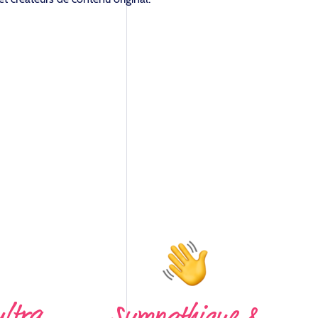
ltra
Sympathique &