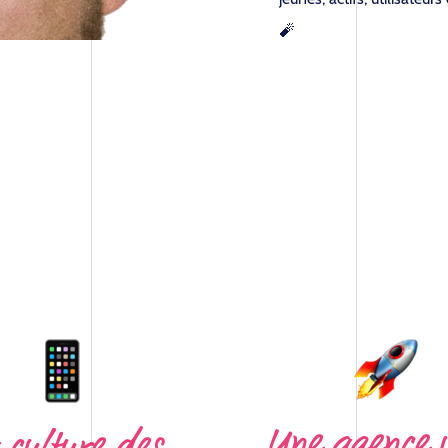
🧨
Une agence u
 culture des