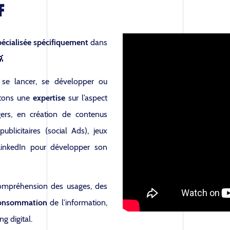
F
pécialisée spécifiquement
dans

 se lancer, se développer ou
rtons une
expertise
sur l’aspect
s, en création de contenus
blicitaires (social Ads), jeux
 LinkedIn pour développer son
 compréhension des
usages
, des
onsommation
de l’information,
ng digital
.