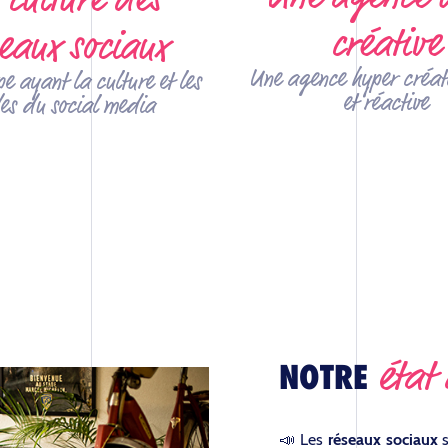
créative
eaux sociaux
Une agence hyper créati
e ayant la culture et les
et réactive
es du social media
état 
NOTRE
📣 Les
réseaux sociaux
s