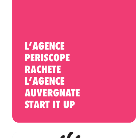
L’AGENCE
PERISCOPE
RACHETE
L’AGENCE
AUVERGNATE
START IT UP