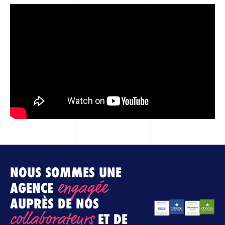
NOUS SOMMES UNE
N
engagée
AGENCE
A
AUPRÈS DE NOS
A
collaborateurs
c
ET DE