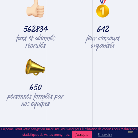
562834
612
fans et abonnés
jeux concours
recrutés
organisés
650
personnes formées par
nos équipes
En poursuivant votre navigation sur ce site, vous acceptez l'utilisation de cookies pour réaliser des
statistiques de visites anonymes.
J'accepte
En savoir +