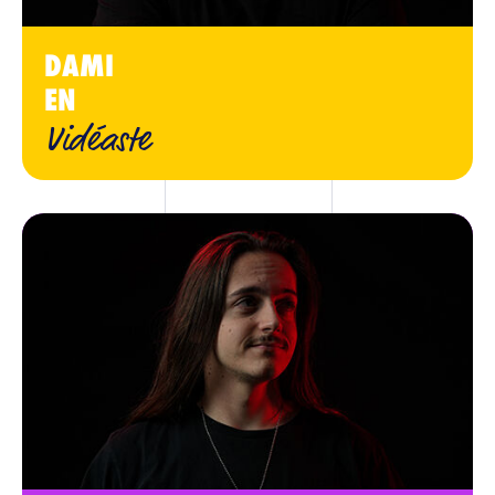
DAMI
EN
Vidéaste