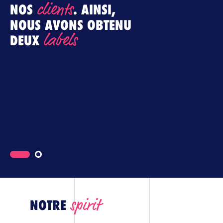
clients
NOS
. AINSI,
N
NOUS AVONS OBTENU
A
labels
DEUX
S
D
D
D
Q
D
o
spirit
NOTRE