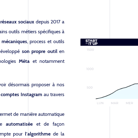
s
réseaux sociaux
depuis 2017 a
ins outils métiers spécifiques à
s
mécaniques
, process et outils
développé
son propre outil
en
hnologies
Méta
et notamment
voir désormais proposer à nos
s comptes Instagram
au travers
permet de manière automatique
ère
automatisée
et de façon
compte pour
l’algorithme
de la