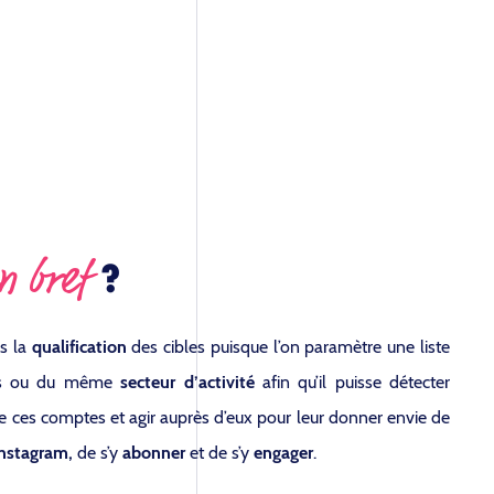
en bref
?
s la
qualification
des cibles puisque l’on paramètre une liste
ts ou du même
secteur d’activité
afin qu’il puisse détecter
 ces comptes et agir auprès d’eux pour leur donner envie de
nstagram,
de s’y
abonner
et de s’y
engager
.