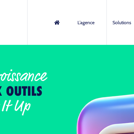
L’agence
Solutions
roissance
 OUTILS
 It Up