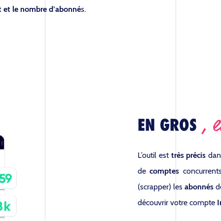
nt et le nombre d’abonné
s.
, 
EN GROS
L’outil est
très précis
dan
de
comptes
concurren
(scrapper) les
abonnés
de
découvrir votre compte
I