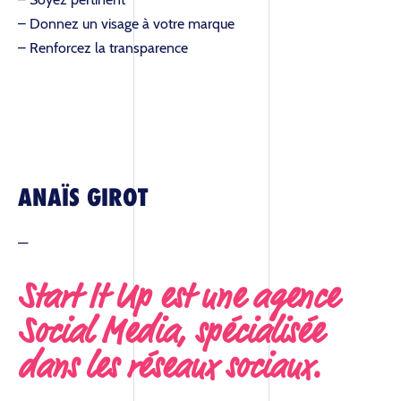
– Donnez un visage à votre marque
– Renforcez la transparence
L’AGENCE
ANAÏS GIROT
SOLUTIONS
—
Start It Up est une agence
BLOG
Social Media, spécialisée
dans les réseaux sociaux.
RÉFÉRENCES