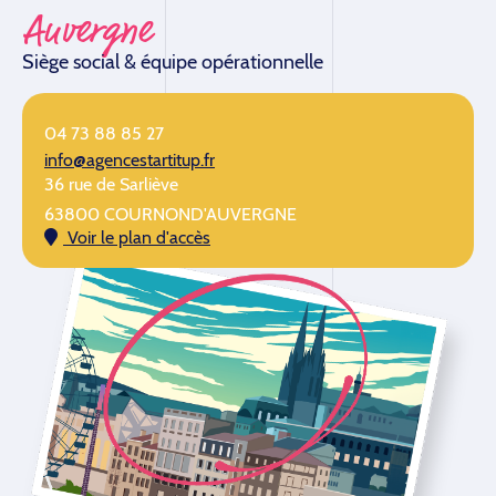
Auvergne
L
Siège social & équipe opérationnelle
Éq
04 73 88 85 27
info@agencestartitup.fr
36 rue de Sarliève
63800 COURNOND'AUVERGNE
Voir le plan d'accès