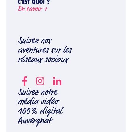
C'EST QUOI ?
En savoir +
Suivez nos
aventures sur les
réseaux sociaux
Suivez notre
média vidéo
100% digital
Auvergnat