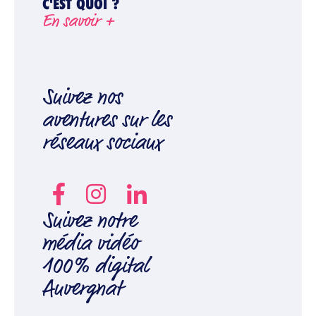
C'EST QUOI ?
En savoir +
Suivez nos
aventures sur les
réseaux sociaux
Suivez notre
média vidéo
100% digital
Auvergnat